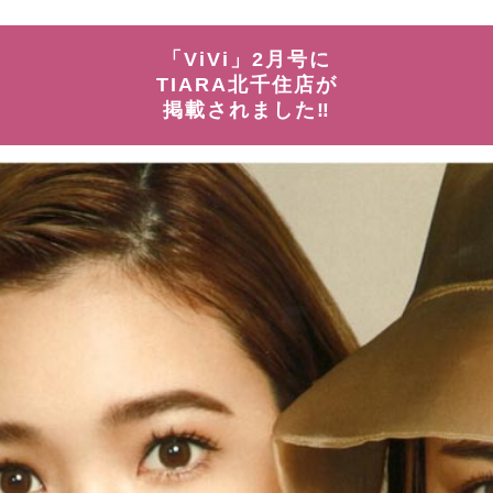
「ViVi」2月号に
TIARA北千住店が
掲載されました‼