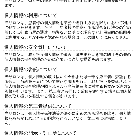
当サロンは、偽りその他不正の手段によらず適正に個人情報を取得致し
ます。
個人情報の利用について
当サロンは、患者様の個人情報を業務の遂行上必要な限りにおいて利用
させていただきます。ただし、患者様の同意がある場合又は法令の定め
若しくは行政当局の通達・指導などに基づく場合など利用目的の範囲外
に利用することが必要と認められる場合は、この限りではありません。
個人情報の安全管理について
当サロンは、取り扱う個人情報の漏洩、滅失またはき損の防止その他の
個人情報の安全管理のために必要かつ適切な措置を講じます。
個人情報の委託について
当サロンは、個人情報の取り扱いの全部または一部を第三者に委託する
場合は、当該第三者について厳正な調査を行い、取り扱いを委託された
個人情報の安全管理が図られるよう当該第三者に対する必要かつ適切な
監督を行います。 また、第三者と共同して業務を遂行する場合に個人情
報の取り扱いを委託する場合があります。
個人情報の第三者提供について
当サロンは、個人情報保護法等の法令に定めのある場合を除き、個人情
報をあらかじめご本人の同意を得ることなく、第三者に提供致しませ
ん。
個人情報の開示・訂正等について